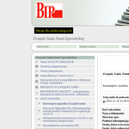
Wersja dla niedowidzących
Związek Gmin Ziemi Zgorzeleckiej
Statystyki
Rejestr zmian
Mapa 
Związek Gmin Ziemi Zgorzeleckiej
Statut ZGZZ PO ZMIANACH
Struktura organizacyjna
Wzory dokumentów
Związek Gmin Ziemi 
Grupa Robocza "Czysta Nysa"
Schronisko dla Zwierząt Małych w Dłużynie
Górnej - dokumenty
Euroeregion wyróżni
PROJEKTY W ZWIĄZKU GMIN
ROWEREM PO GRANICY - transgraniczna
koncepcja ścieżek rowerowych - dokumenty
Załączniki do pobrani
AKTUALNOŚCI
2020-11-16 14:40:0
Euroregion nagradza Związek Gmin
Petycja do Marszałka Woj. Dolnośląskiego -
Ilość odwiedzin:
podział środków finansowych wsparcia po
Nazwa dokumentu:
covid 19
Skrócony opis:
Deklaracja Gmin zrzeszonych w ZGZZ w spr.
transformacji energetycznej
Podmiot udostępniając
Osoba, która wytworzy
Porozumienie o utworzeniu ZPG
Osoba, która odpowiada