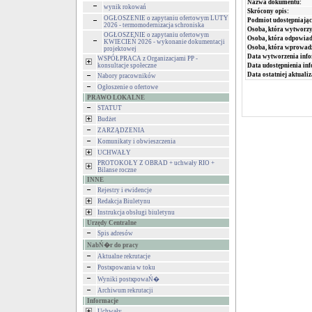
Nazwa dokumentu:
wynik rokowań
Skrócony opis:
OGŁOSZENIE o zapytaniu ofertowym LUTY
Podmiot udostępniając
2026 - termomodernizacja schroniska
Osoba, która wytworzy
OGŁOSZENIE o zapytaniu ofertowym
Osoba, która odpowiada
KWIECIEŃ 2026 - wykonanie dokumentacji
Osoba, która wprowad
projektowej
Data wytworzenia info
WSPÓŁPRACA z Organizacjami PP -
konsultacje społeczne
Data udostępnienia inf
Data ostatniej aktualiz
Nabory pracowników
Ogłoszenie o ofertowe
PRAWO LOKALNE
STATUT
Budżet
ZARZĄDZENIA
Komunikaty i obwieszczenia
UCHWAŁY
PROTOKOŁY Z OBRAD + uchwały RIO +
Bilanse roczne
INNE
Rejestry i ewidencje
Redakcja Biuletynu
Instrukcja obsługi biuletynu
Urzędy Centralne
Spis adresów
NabŃ�r do pracy
Aktualne rekrutacje
Postкpowania w toku
Wyniki postкpowaŃ�
Archiwum rekrutacji
Informacje
Uchwały