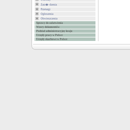
Zarz�–dzenia
Przetargi
Ogłoszenia
Obwieszczenia
Sprawy do załatwienia
Wzory dokumentów
Podział administracyjny kraju
Urzędy pracy w Polsce
Urzędy skarbowe w Polsce