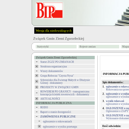
Wersja dla niedowidzących
Związek Gmin Ziemi Zgorzeleckiej
Statystyki
Rejestr zmian
Mapa 
Związek Gmin Ziemi Zgorzeleckiej
Statut ZGZZ PO ZMIANACH
Struktura organizacyjna
Wzory dokumentów
INFORMACJA PUB
Grupa Robocza "Czysta Nysa"
Schronisko dla Zwierząt Małych w Dłużynie
Spis dokumentów:
Górnej - dokumenty
1.
ogłoszenie o rokow
PROJEKTY W ZWIĄZKU GMIN
Rokowania na sprzed
ROWEREM PO GRANICY - transgraniczna
2.
ogłoszenie o wyniku
koncepcja ścieżek rowerowych - dokumenty
ogłoszenie o wyniku 
AKTUALNOŚCI
3.
wynik rokowań
INFORMACJA PUBLICZNA
ogłoszenie o wynik
RODO
4.
OGŁOSZENIE o zapy
Ogłoszenie o ZA
Raport o stanie dostępności
5.
OGŁOSZENIE o zapy
ZAMÓWIENIA PUBLICZNE
Wykonanie dokument
ogłoszenie o rokowaniach
Ilość odwiedzin:
ogłoszenie o wyniku przetargu