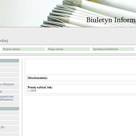
ckiej
Rejestr zmian
Mapa strony
Instrukcja biuletynu
Obwieszczenia:
 w Dłużynie
Proszę wybrać rok:
»
2004
IN
sgraniczna
- dokumenty
PP -