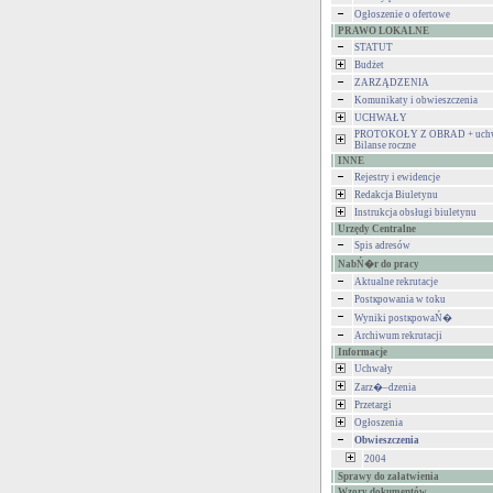
Ogłoszenie o ofertowe
PRAWO LOKALNE
STATUT
Budżet
ZARZĄDZENIA
Komunikaty i obwieszczenia
UCHWAŁY
PROTOKOŁY Z OBRAD + uchw
Bilanse roczne
INNE
Rejestry i ewidencje
Redakcja Biuletynu
Instrukcja obsługi biuletynu
Urzędy Centralne
Spis adresów
NabŃ�r do pracy
Aktualne rekrutacje
Postкpowania w toku
Wyniki postкpowaŃ�
Archiwum rekrutacji
Informacje
Uchwały
Zarz�–dzenia
Przetargi
Ogłoszenia
Obwieszczenia
2004
Sprawy do załatwienia
Wzory dokumentów