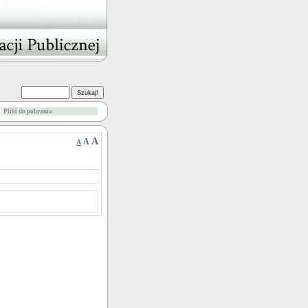
Pliki do pobrania
A
A
A