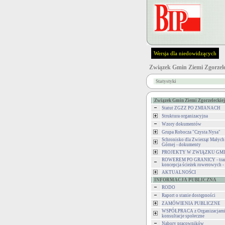
Wersja dla niedowidzących
Związek Gmin Ziemi Zgorzele
Statystyki
Związek Gmin Ziemi Zgorzeleckiej
Statut ZGZZ PO ZMIANACH
Struktura organizacyjna
Wzory dokumentów
Grupa Robocza "Czysta Nysa"
Schronisko dla Zwierząt Małych
Górnej - dokumenty
PROJEKTY W ZWIĄZKU GM
ROWEREM PO GRANICY - tran
koncepcja ścieżek rowerowych 
AKTUALNOŚCI
INFORMACJA PUBLICZNA
RODO
Raport o stanie dostępności
ZAMÓWIENIA PUBLICZNE
WSPÓŁPRACA z Organizacjami 
konsultacje społeczne
Nabory pracowników